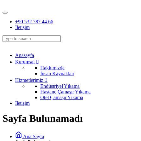
+90 532 787 44 66
İletişim
Anasayfa
Kurumsal
Hakkımızda
İnsan Kaynakları
Hizmetlerimiz
Endüstriyel Yıkama
Hastane Çamaşır Yıkama
Otel Çamaşır Yıkama
İletişim
Sayfa Bulunamadı
Ana Sayfa