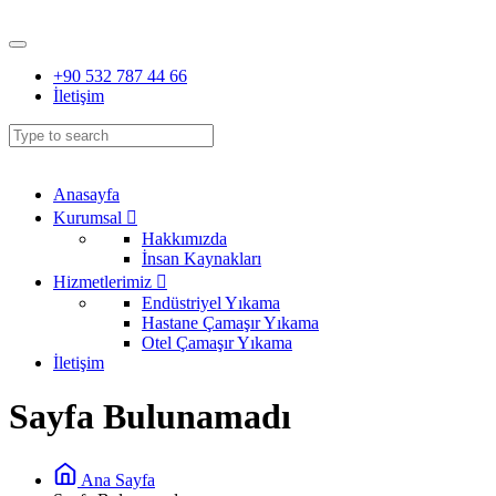
+90 532 787 44 66
İletişim
Anasayfa
Kurumsal
Hakkımızda
İnsan Kaynakları
Hizmetlerimiz
Endüstriyel Yıkama
Hastane Çamaşır Yıkama
Otel Çamaşır Yıkama
İletişim
Sayfa Bulunamadı
Ana Sayfa