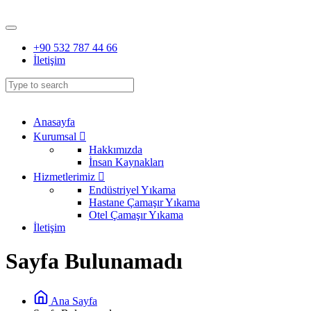
+90 532 787 44 66
İletişim
Anasayfa
Kurumsal
Hakkımızda
İnsan Kaynakları
Hizmetlerimiz
Endüstriyel Yıkama
Hastane Çamaşır Yıkama
Otel Çamaşır Yıkama
İletişim
Sayfa Bulunamadı
Ana Sayfa