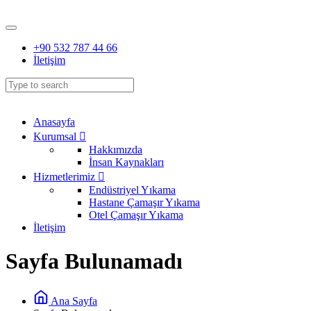
+90 532 787 44 66
İletişim
Anasayfa
Kurumsal
Hakkımızda
İnsan Kaynakları
Hizmetlerimiz
Endüstriyel Yıkama
Hastane Çamaşır Yıkama
Otel Çamaşır Yıkama
İletişim
Sayfa Bulunamadı
Ana Sayfa